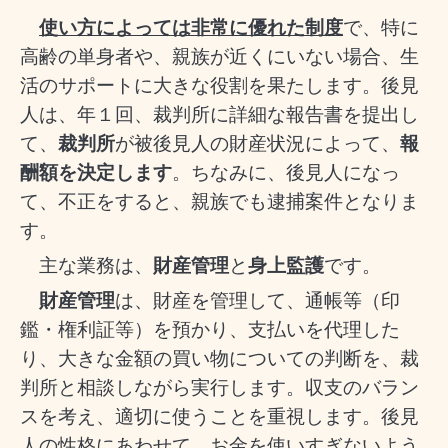
使い方によっては非常に優れた制度
で、特に
高齢の単身者や、親族が近くにいない場合、生
活のサポートに大きな役割を果たします。後見
人は、年１回、裁判所に詳細な報告書を提出し
て、
裁判所
が被後見人の財産状況によって、
報
酬額を決定します
。ちなみに、後見人になっ
て、不正をすると、親族でも逮捕案件となりま
す。
主な業務は、
財産管理
と
身上監護
です。
財産管理
は、財産を管理して、通帳等（印
鑑・権利証等）を預かり、支払いを代理した
り、大きな金額の買い物についての判断を、裁
判所と相談しながら実行します。収支のバラン
スを考え、適切に使うことを重視します。後見
人の性格にあわせて、お金を使いすぎないよう