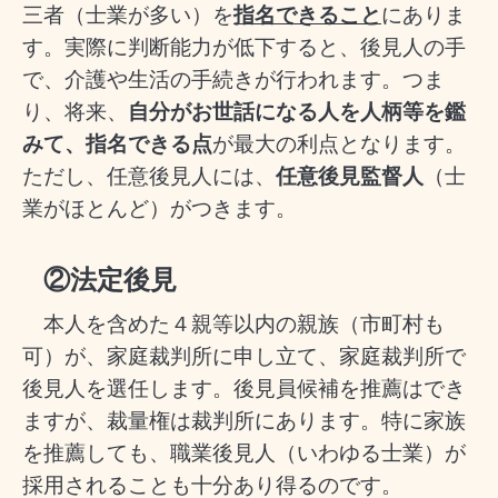
三者（士業が多い）を
指名できること
にありま
す。実際に判断能力が低下すると、後見人の手
で、介護や生活の手続きが行われます。つま
り、将来、
自分がお世話になる人を人柄等を鑑
みて、指名できる点
が最大の利点となります。
ただし、任意後見人には、
任意後見監督人
（士
業がほとんど）がつきます。
②法定後見
本人を含めた４親等以内の親族（市町村も
可）が、家庭裁判所に申し立て、家庭裁判所で
後見人を選任します。後見員候補を推薦はでき
ますが、裁量権は裁判所にあります。特に家族
を推薦しても、職業後見人（いわゆる士業）が
採用されることも十分あり得るのです。