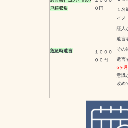
遺言書作成のための
２０００
戸籍収集
０円
１名
イメ
証人
遺言
その
危急時遺言
１０００
遺言
００円
6ヶ
意識
改め