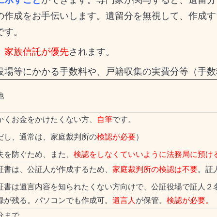
の作成をお手伝いします。遺留分を無視して、作成す
です。
、
家族信託が優先
されます。
役場等にかかる手数料や、戸籍収集の実費分等（手数
他
かくお金をかけたくない方、
自筆
です。
だし、通常は、家庭裁判所の
検認が必要
）
失を防ぐため、また、
検認をしなくていいように法務局に預け
証書は、公証人が作成するため、
家庭裁判所の検認は不要
。証
証書は
遺言内容を知られたくない方向けで、公証役場で証人２
録が残る。パソコンでも作成可。
遺言人
が保管。
検認が必要。
分まで