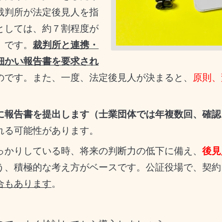
裁判所が法定後見人を指
としては、
約７割程度が
）です。
裁判所と連携・
細かい報告書を要求され
のです。また、一度、法定後見人が決まると、
原則、
。
に報告書を提出します（士業団体では年複数回、確認
れる可能性があります。
っかりしている時、将来の判断力の低下に備え、
後見
う、積極的な考え方がベースです。公証役場で、契約
合もあります
。