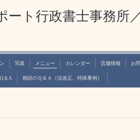
ポート行政書士事務所
ン
写真
メニュー
カレンダー
店舗情報
お
Q＆A
相続のＱ＆Ａ（法改正、特殊事例）