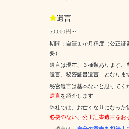
遺言
50,000円～
期間：自筆１か月程度（公正証
要）
遺言は現在、３種類あります。
遺言、秘密証書遺言 となりま
秘密遺言は基本ないと思ってく
遺言
を紹介します。
弊社では、お亡くなりになった
必要のない
、
公正証書遺言をお
遺言は、
自分の意志を相続人