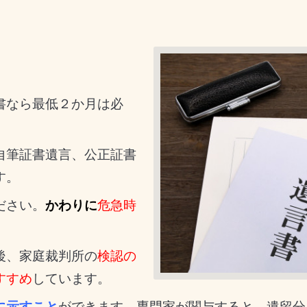
書なら最低２か月は必
自筆証書遺言、公正証書
す。
ださい。
かわりに
危急時
後、家庭裁判所の
検認の
すすめ
しています。
に示すこと
ができます。専門家が関与すると、遺留分