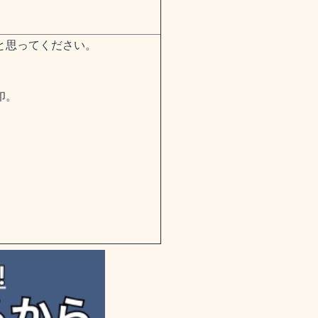
と思ってください。
印。
、