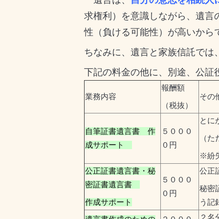
求権利）を意識しながら、遺言
性（負ける可能性）が高いから
ちなみに、遺言と家族信託では
下記の料金の他に、別途、公証
報酬額
業務内容
その
（税抜）
とに
自筆証書遺言書 作
５０００
（た
成サポート
０円
※紛
公正証書遺言書・秘
公正
５０００
密証書遺言書
秘密
０円
作成サポート
う記
２名