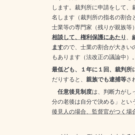
します。裁判所に申請をして、
名します（
裁判所の指名の割合
士業等の専門家（残りが親族等
相談して、権利保護にあたり
、
ます
ので、士業の割合が大きい
もあります（法改正の議論中）
最低ども、１年に１回、裁判所
だりすると、
親族でも逮捕等
さ
任意後見制度
は、判断力がし
分の老後は自分で決める」とい
後見人の場合、監督官がつく場