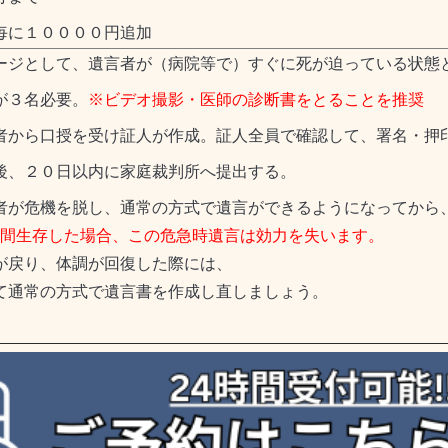
毎に１００００円追加
ージとして、遺言者が（病院等で）すぐに死が迫っている状態
が３名必要。
※ビデオ撮影・医師の診断書をとることを推奨
者から口授を受け証人が作成。証人全員で確認して、署名・押
後、２０日以内に家庭裁判所へ提出する。
者が危機を脱し、通常の方式で遺言ができるようになってから
月間生存した場合、この危急時遺言は効力を失います。
が戻り、体調が回復した際には、
て通常の方式で遺言書を作成し直しましょう。