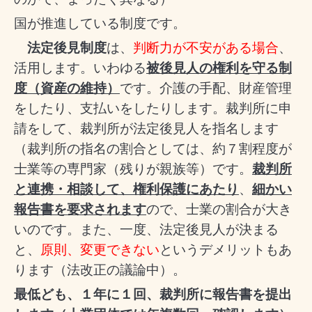
国が推進している制度です。
法定後見制度
は、
判断力が不安がある場合
、
活用します。いわゆる
被後見人の権利を守る制
度（資産の維持）
です。介護の手配、財産管理
をしたり、支払いをしたりします。裁判所に申
請をして、裁判所が法定後見人を指名します
（
裁判所の指名の割合としては、
約７割程度が
士業等の専門家（残りが親族等）です。
裁判所
と連携・相談して、権利保護にあたり
、
細かい
報告書を要求されます
ので、士業の割合が大き
いのです。また、一度、法定後見人が決まる
と、
原則、変更できない
というデメリットもあ
ります（法改正の議論中）。
最低ども、１年に１回、裁判所に報告書を提出