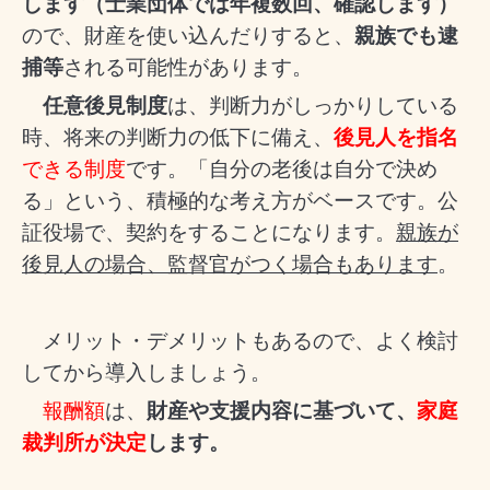
します（士業団体では年複数回、確認します）
ので、財産を使い込んだりすると、
親族でも逮
捕等
される可能性があります。
任意後見制度
は、判断力がしっかりしている
時、将来の判断力の低下に備え、
後見人を指名
できる制度
です。「自分の老後は自分で決め
る」という、積極的な考え方がベースです。公
証役場で、契約をすることになります。
親族が
後見人の場合、監督官がつく場合もあります
。
メリット・デメリットもあるので、よく検討
してから導入しましょう。
報酬額
は、
財産や支援内容に基づいて、
家庭
裁判所が決定
します。