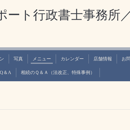
ポート行政書士事務所
ン
写真
メニュー
カレンダー
店舗情報
お
Q＆A
相続のＱ＆Ａ（法改正、特殊事例）