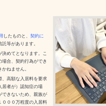
用
したものと、
契約に
信託等があります。
が決めてとなります。こ
の場合、契約行為ができ
きかねません。
際、高額な入居料を要求
入居者が）認知症の場
ができないため、親族が
１０００万程度の入居料