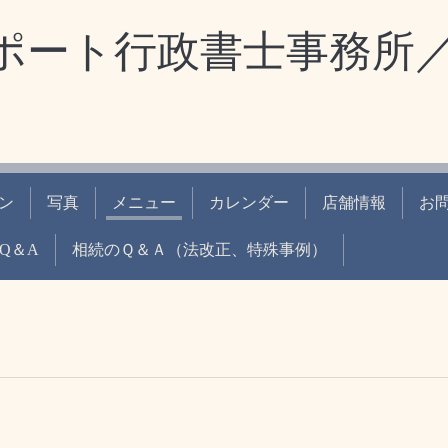
ポート行政書士事務所
ン
写真
メニュー
カレンダー
店舗情報
お
Q＆A
相続のＱ＆Ａ（法改正、特殊事例）